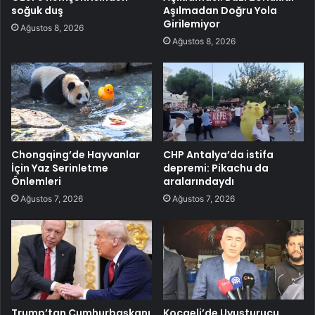
soğuk duş
Aşılmadan Doğru Yola
Girilemiyor
Ağustos 8, 2026
Ağustos 8, 2026
Chongqing’de Hayvanlar
CHP Antalya’da istifa
İçin Yaz Serinletme
depremi: Pikachu da
Önlemleri
aralarındaydı
Ağustos 7, 2026
Ağustos 7, 2026
Trump’tan Cumhurbaşkanı
Kocaeli’de Uyuşturucu