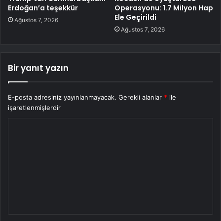
Erdoğan’a teşekkür
Operasyonu: 1.7 Milyon Hap
Ele Geçirildi
Ağustos 7, 2026
Ağustos 7, 2026
Bir yanıt yazın
E-posta adresiniz yayınlanmayacak.
Gerekli alanlar
*
ile
işaretlenmişlerdir
Y
o
r
u
m
*