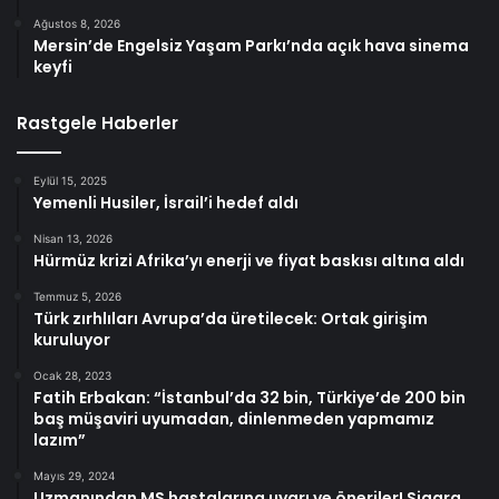
Ağustos 8, 2026
Mersin’de Engelsiz Yaşam Parkı’nda açık hava sinema
keyfi
Rastgele Haberler
Eylül 15, 2025
Yemenli Husiler, İsrail’i hedef aldı
Nisan 13, 2026
Hürmüz krizi Afrika’yı enerji ve fiyat baskısı altına aldı
Temmuz 5, 2026
Türk zırhlıları Avrupa’da üretilecek: Ortak girişim
kuruluyor
Ocak 28, 2023
Fatih Erbakan: “İstanbul’da 32 bin, Türkiye’de 200 bin
baş müşaviri uyumadan, dinlenmeden yapmamız
lazım”
Mayıs 29, 2024
Uzmanından MS hastalarına uyarı ve öneriler! Sigara