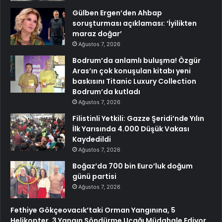
Gülben Ergen’den Ahbap
soruşturması açıklaması: ‘İyilikten
maraz doğar’
Ağustos 7, 2026
Bodrum’da anlamlı buluşma! Özgür
Aras’ın çok konuşulan kitabı yeni
baskısını Titanic Luxury Collection
Bodrum’da kutladı
Ağustos 7, 2026
Filistinli Yetkili: Gazze Şeridi’nde Yılın
İlk Yarısında 4.000 Düşük Vakası
Kaydedildi
Ağustos 7, 2026
Boğaz’da 700 bin Euro’luk doğum
günü partisi
Ağustos 7, 2026
Fethiye Gökçeovacık’taki Orman Yangınına, 5
Helikopter, 3 Yangın Söndürme Uçağı Müdahale Ediyor