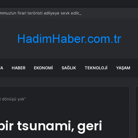
mmuz’un firari teröristi adliyeye sevk edildi
FA
HABER
EKONOMI
SAĞLIK
TEKNOLOJI
YAŞAM
ri dönüşü yok”
bir tsunami, geri