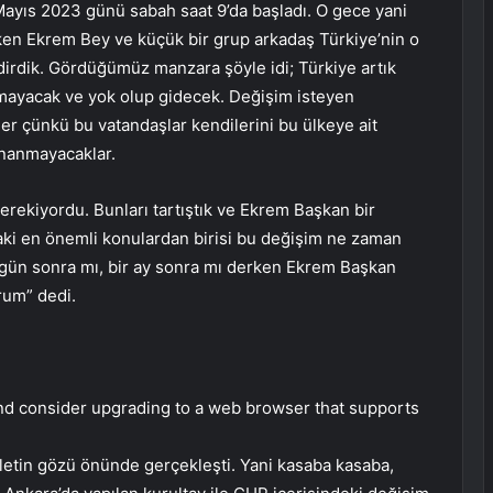
ayıs 2023 günü sabah saat 9’da başladı. O gece yani
rken Ekrem Bey ve küçük bir grup arkadaş Türkiye’nin o
irdik. Gördüğümüz manzara şöyle idi; Türkiye artık
mayacak ve yok olup gidecek. Değişim isteyen
r çünkü bu vatandaşlar kendilerini bu ülkeye ait
nanmayacaklar.
erekiyordu. Bunları tartıştık ve Ekrem Başkan bir
aki en önemli konulardan birisi bu değişim ne zaman
ç gün sonra mı, bir ay sonra mı derken Ekrem Başkan
rum” dedi.
and consider upgrading to a web browser that supports
letin gözü önünde gerçekleşti. Yani kasaba kasaba,