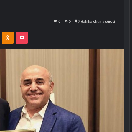
0
0
7 dakika okuma süresi
VKontakte
Odnoklassniki
Pocket