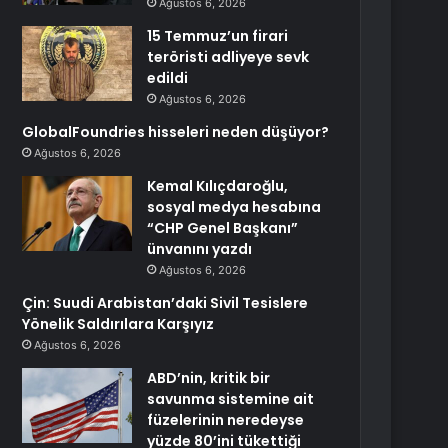
Ağustos 6, 2026
15 Temmuz’un firari
teröristi adliyeye sevk
edildi
Ağustos 6, 2026
GlobalFoundries hisseleri neden düşüyor?
Ağustos 6, 2026
Kemal Kılıçdaroğlu,
sosyal medya hesabına
“CHP Genel Başkanı”
ünvanını yazdı
Ağustos 6, 2026
Çin: Suudi Arabistan’daki Sivil Tesislere
Yönelik Saldırılara Karşıyız
Ağustos 6, 2026
ABD’nin, kritik bir
savunma sistemine ait
füzelerinin neredeyse
yüzde 80’ini tükettiği