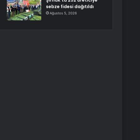
Şırnak’ta 252 üreticiye
sebze fidesi dağıtıldı
Ağustos 5, 2026