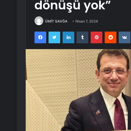
dönüşü yok”
ÜMİT SAVĞA
Nisan 7, 2024
Facebook
Twitter
LinkedIn
Tumblr
Pinterest
Reddit