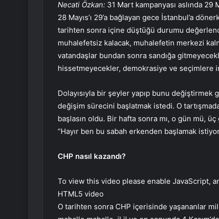
Necati Özkan:
31 Mart kampanyası aslında 29 M
28 Mayıs’ı 29’a bağlayan gece İstanbul’a döne
tarihten sonra içine düştüğü durumu değerlend
muhalefetsiz kalacak, muhalefetin merkezi kal
vatandaşlar bundan sonra sandığa gitmeyecekle
hissetmeyecekler, demokrasiye ve seçimlere i
Dolayısıyla bir şeyler yapıp bunu değiştirmek g
değişim sürecini başlatmak istedi. O tartışmad
başlasın oldu. Bir hafta sonra mı, o gün mü, ü
“Hayır ben bu sabah erkenden başlamak istiyo
CHP nasıl kazandı?
To view this video please enable JavaScript, 
HTML5 video
O tarihten sonra CHP içerisinde yaşananlar mil