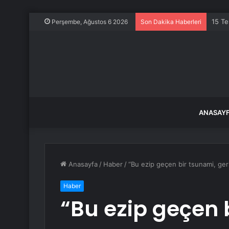
15 Te
Perşembe, Ağustos 6 2026
Son Dakika Haberleri
ANASAY
Anasayfa
/
Haber
/
“Bu ezip geçen bir tsunami, ge
Haber
“Bu ezip geçen 