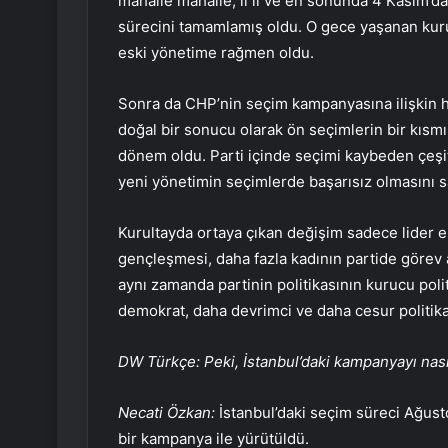
mahalle mahalle, il il ve en sonunda 4 Kasım’da
sürecini tamamlamış oldu. O gece yaşanan kurul
eski yönetime rağmen oldu.
Sonra da CHP’nin seçim kampanyasına ilişkin haz
doğal bir sonucu olarak ön seçimlerin bir kısmın
dönem oldu. Parti içinde seçimi kaybeden çeşitl
yeni yönetimin seçimlerde başarısız olmasını sa
Kurultayda ortaya çıkan değişim sadece lider e
gençleşmesi, daha fazla kadının partide görev a
aynı zamanda partinin politikasının kurucu poli
demokrat, daha devrimci ve daha cesur politik
DW Türkçe: Peki, İstanbul’daki kampanyayı nas
Necati Özkan:
İstanbul’daki seçim süreci Ağusto
bir kampanya ile yürütüldü.