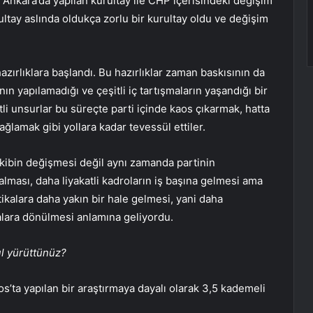
 Ankara’da yapılan kurultay ile CHP içerisindeki değişim
tay aslında oldukça zorlu bir kurultay oldu ve değişim
ırlıklara başlandı. Bu hazırlıklar zaman baskısının da
ın yapılamadığı ve çeşitli iç tartışmaların yaşandığı bir
i unsurlar bu süreçte parti içinde kaos çıkarmak, hatta
ğlamak gibi yollara kadar tevessül ettiler.
kibin değişmesi değil aynı zamanda partinin
lması, daha liyakatli kadroların iş başına gelmesi ama
tikalara daha yakın bir hale gelmesi, yani daha
alara dönülmesi anlamına geliyordu.
ıl yürüttünüz?
s’ta yapılan bir araştırmaya dayalı olarak 3,5 kademeli