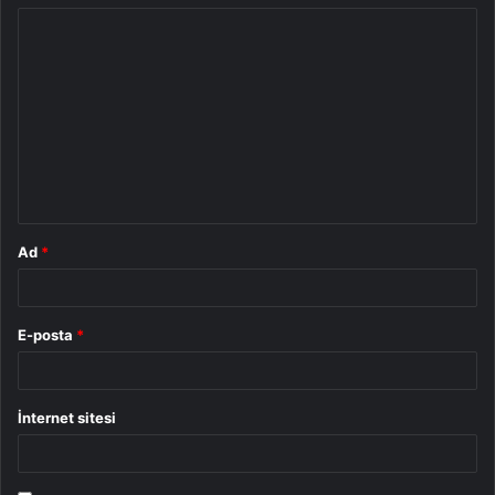
Y
o
r
u
m
*
Ad
*
E-posta
*
İnternet sitesi