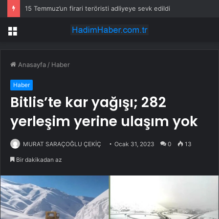
15 Temmuz’un firari teröristi adliyeye sevk edildi
Menü
Anasayfa
/
Haber
Haber
Bitlis’te kar yağışı; 282
yerleşim yerine ulaşım yok
MURAT SARAÇOĞLU ÇEKİÇ
Ocak 31, 2023
0
13
Bir dakikadan az