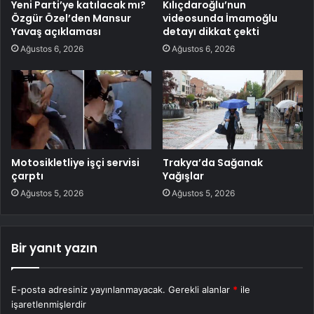
Yeni Parti’ye katılacak mı?
Kılıçdaroğlu’nun
Özgür Özel’den Mansur
videosunda İmamoğlu
Yavaş açıklaması
detayı dikkat çekti
Ağustos 6, 2026
Ağustos 6, 2026
Motosikletliye işçi servisi
Trakya’da Sağanak
çarptı
Yağışlar
Ağustos 5, 2026
Ağustos 5, 2026
Bir yanıt yazın
E-posta adresiniz yayınlanmayacak.
Gerekli alanlar
*
ile
işaretlenmişlerdir