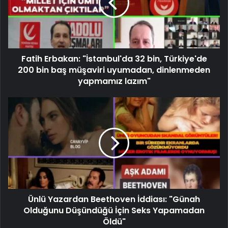
Fatih Erbakan: "İstanbul'da 32 bin, Türkiye'de
200 bin baş müşaviri uyumadan, dinlenmeden
yapmamız lazım"
Ünlü Yazardan Beethoven İddiası: "Günah
Olduğunu Düşündüğü İçin Seks Yapamadan
Öldü"