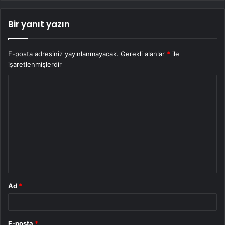
Bir yanıt yazın
E-posta adresiniz yayınlanmayacak.
Gerekli alanlar
*
ile
işaretlenmişlerdir
Y
o
r
u
m
*
Ad
*
E-posta
*