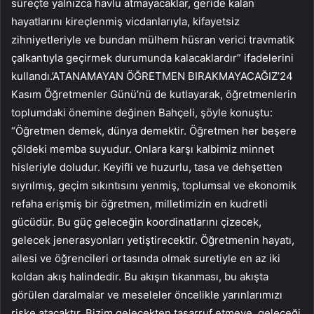
süreçte yalnızca havlu atmayacaklar, geride kalan
hayatlarını kireçlenmiş vicdanlarıyla, kifayetsiz
zihniyetleriyle ve bundan mülhem hüsran verici travmatik
çalkantıyla geçirmek durumunda kalacaklardır” ifadelerini
kullandı.’ATANAMAYAN ÖĞRETMEN BIRAKMAYACAĞIZ’24
Kasım Öğretmenler Günü’nü de kutlayarak, öğretmenlerin
toplumdaki önemine değinen Bahçeli, şöyle konuştu:
“Öğretmen demek, dünya demektir. Öğretmen her beşere
çöldeki memba suyudur. Onlara karşı kalbimiz minnet
hisleriyle doludur. Keyifli ve huzurlu, tasa ve dehşetten
sıyrılmış, geçim sıkıntısını yenmiş, toplumsal ve ekonomik
refaha erişmiş bir öğretmen, milletimizin en kudretli
gücüdür. Bu güç geleceğin koordinatlarını çizecek,
gelecek jenerasyonları yetiştirecektir. Öğretmenin hayatı,
ailesi ve öğrencileri ortasında olmak suretiyle en az iki
koldan akış halindedir. Bu akışın tıkanması, bu akışta
görülen daralmalar ve meseleler öncelikle yarınlarımızı
riske atacaktır. Bizim gelecekten tasarruf etmeye, geleceği