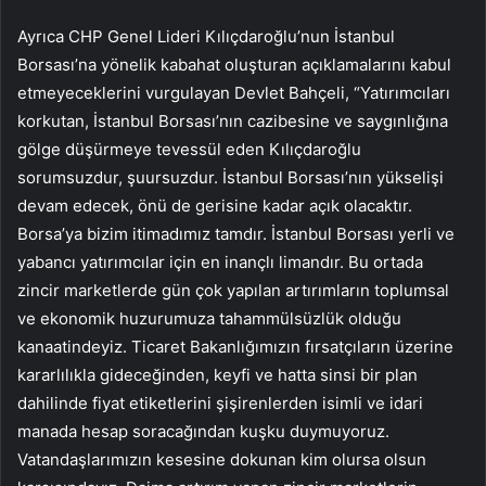
Ayrıca CHP Genel Lideri Kılıçdaroğlu’nun İstanbul
Borsası’na yönelik kabahat oluşturan açıklamalarını kabul
etmeyeceklerini vurgulayan Devlet Bahçeli, “Yatırımcıları
korkutan, İstanbul Borsası’nın cazibesine ve saygınlığına
gölge düşürmeye tevessül eden Kılıçdaroğlu
sorumsuzdur, şuursuzdur. İstanbul Borsası’nın yükselişi
devam edecek, önü de gerisine kadar açık olacaktır.
Borsa’ya bizim itimadımız tamdır. İstanbul Borsası yerli ve
yabancı yatırımcılar için en inançlı limandır. Bu ortada
zincir marketlerde gün çok yapılan artırımların toplumsal
ve ekonomik huzurumuza tahammülsüzlük olduğu
kanaatindeyiz. Ticaret Bakanlığımızın fırsatçıların üzerine
kararlılıkla gideceğinden, keyfi ve hatta sinsi bir plan
dahilinde fiyat etiketlerini şişirenlerden isimli ve idari
manada hesap soracağından kuşku duymuyoruz.
Vatandaşlarımızın kesesine dokunan kim olursa olsun