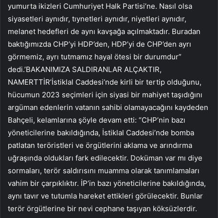
yumurta ikizleri Cumhuriyet Halk Partisi’ne. Nasıl olsa
siyasetleri aynıdır, tıynetleri aynıdır, niyetleri aynıdır,
melanet hedefleri de aynı kavşağa açılmaktadır. Buradan
baktığımızda CHP’yi HDP’den, HDP’yi de CHP’den ayrı
görmemiz, ayrı tutmamız hayal ötesi bir durumdur”
dedi.’BAKANIMIZA SALDIRANLAR ALÇAKTIR,
NAMERTTİR’İstiklal Caddesi’nde kirli bir tertip olduğunu,
hücumun 2023 seçimleri için siyasi bir mahiyet taşıdığını
argüman edenlerin vatanın sahibi olamayacağını kaydeden
Bahçeli, kelamlarına şöyle devam etti: “CHP’nin bazı
yöneticilerine bakıldığında, İstiklal Caddesi’nde bomba
patlatan teröristleri ve örgütlerini aklama ve arındırma
uğraşında oldukları fark edilecektir. Doküman var mı diye
sormaları, terör saldırısını muamma olarak tanımlamaları
vahim bir çarpıklıktır. İP’in bazı yöneticilerine bakıldığında,
aynı tavır ve tutumla hareket ettikleri görülecektir. Bunlar
terör örgütlerine bir nevi cephane taşıyan köksüzlerdir.