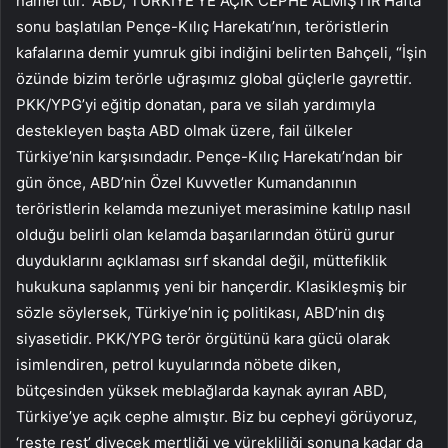
namerttir.”‘ABD, TÜRKİYE’YE AÇIK CEPHE ALMIŞTIR’Hafta
sonu başlatılan Pençe-Kılıç Harekatı’nın, teröristlerin
kafalarına demir yumruk gibi indiğini belirten Bahçeli, “İşin
özünde bizim terörle uğraşımız global güçlerle gayrettir.
PKK/YPG’yi eğitip donatan, para ve silah yardımıyla
destekleyen başta ABD olmak üzere, fail ülkeler
Türkiye’nin karşısındadır. Pençe-Kılıç Harekatı’ndan bir
gün önce, ABD’nin Özel Kuvvetler Kumandanının
teröristlerin kelamda mezuniyet merasimine katılıp nasıl
olduğu belirli olan kelamda başarılarından ötürü gurur
duyduklarını açıklaması sırf skandal değil, müttefiklik
hukukuna saplanmış yeni bir hançerdir. Klasikleşmiş bir
sözle söylersek, Türkiye’nin iç politikası, ABD’nin dış
siyasetidir. PKK/YPG terör örgütünü kara gücü olarak
isimlendiren, petrol kuyularında nöbete diken,
bütçesinden yüksek meblağlarda kaynak ayıran ABD,
Türkiye’ye açık cephe almıştır. Biz bu cepheyi görüyoruz,
‘reste rest’ diyecek mertliği ve yürekliliği sonuna kadar da