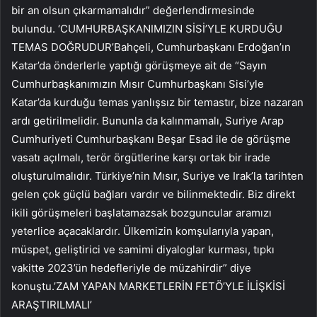
bir an olsun çıkarmamalıdır” değerlendirmesinde
bulundu. ‘CUMHURBAŞKANIMIZIN SİSİ’YLE KURDUĞU
TEMAS DOĞRUDUR’Bahçeli, Cumhurbaşkanı Erdoğan’ın
Katar’da önderlerle yaptığı görüşmeye ait de “Sayın
Cumhurbaşkanımızın Mısır Cumhurbaşkanı Sisi’yle
Katar’da kurduğu temas yanlışsız bir temastır, bize nazaran
ardı getirilmelidir. Bununla da kalınmamalı, Suriye Arap
Cumhuriyeti Cumhurbaşkanı Beşar Esad ile de görüşme
vasatı açılmalı, terör örgütlerine karşı ortak bir irade
oluşturulmalıdır. Türkiye’nin Mısır, Suriye ve Irak’la tarihten
gelen çok güçlü bağları vardır ve bilinmektedir. Biz direkt
ikili görüşmeleri başlatamazsak bozguncular aramızı
yeterlice açacaklardır. Ülkemizin komşularıyla yapan,
müspet, geliştirici ve samimi diyaloglar kurması, tıpkı
vakitte 2023’ün hedefleriyle de müzahirdir” diye
konuştu.’ZAM YAPAN MARKETLERİN FETÖ’YLE İLİŞKİSİ
ARAŞTIRILMALI’