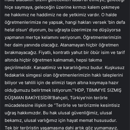
hiçe saymaya, geleceğin üzerine kırmızı kalem çekmeye
ne hakkımız ne haddimiz ne de yetkimiz vardır. O halde
öğretmenlerimize ne yapsak, hangi hakları versek ‘bin defa
helal olsun’ diyorum, bu uğraşta üzerimize ne düşüyorsa
yapmanın mertçe kelamını veriyorum. Öğretmenlerimizin
her daim yanında olacağız. Atanamayan hiçbir öğretmen
bırakmayacağız. Fiyatlı, kontratlı yahut bir öbür isim ve tarif
altında hiçbir öğretmen kalmamalı, hepsi takıma
geçirilmelidir. Kanaatimiz ve kararlılığımız budur. Kuşkusuz
fedakarlık simgesi olan öğretmenlerimizin haklı taleplerini
biliyor ve tahlili için de elimizi taşın altına koymaya hazır
olduğumuzu belirtmek istiyorum.”‘HDP, TBMM’YE SIZMIŞ
DÜŞMAN BAKİYESİDİR’Bahçeli, Türkiye’nin terörle
mücadelesine ilişkin de “Terörle ve terörizmle kesintisiz
uğraş hakkımızdır. Bu hak ulusal güvenliğimiz, ulusal
bekamız, ulusal varlığımız için hayat memat hususudur.
Tek bir teröristin yaşamasına dahi artık göz yumamayız.