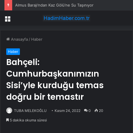
CHP’de ortalık karıştı! Kılıçdaroğlu’na karşı bildiri hazırlığı
Menü
Anasayfa
/
Haber
Haber
Bahçeli:
Cumhurbaşkanımızın
Sisi’yle kurduğu temas
doğru bir temastır
TUBA MELEKOĞLU
Kasım 24, 2022
0
20
5 dakika okuma süresi