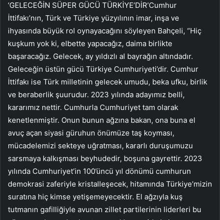
‘GELECEĞİN SÜPER GÜCÜ TÜRKİYE’DİR’Cumhur
İttifakı’nın, Türk ve Türkiye yüzyılının imar, inşa ve
ihyasında büyük rol oynayacağını söyleyen Bahçeli, “Hiç
kuşkum yok ki, elbette yapacağız, daima birlikte
başaracağız. Gelecek, ay yıldızlı al bayrağın altındadır.
Geleceğin üstün gücü Türkiye Cumhuriyeti’dir. Cumhur
İttifakı ise Türk milletinin gelecek umudu, beka ufku, birlik
ve beraberlik şuurudur. 2023 yılında adayımız belli,
kararımız nettir. Cumhurla Cumhuriyet tam olarak
kenetlenmiştir. Onun bunun ağzına bakan, ona buna el
avuç açan siyasi güruhun önümüze taş koyması,
mücadelemizi sekteye uğratması, kararlı duruşumuzu
sarsmaya kalkışması beyhudedir, boşuna gayrettir. 2023
yılında Cumhuriyet’in 100’üncü yıl dönümü cumhurun
demokrasi zaferiyle kristalleşecek, hitamında Türkiye’mizin
suratına hiç kimse yetişemeyecektir. El ağzıyla kuş
tutmanın gafilliğiyle avunan zillet partilerinin liderleri bu