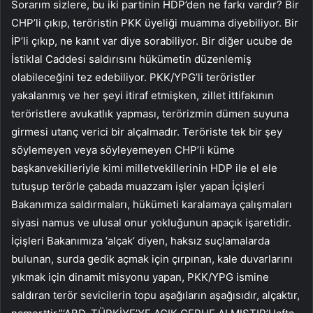
Sorarım sizlere, bu iki partinin HDP’den ne farkı vardır? Bir
CHP’li çıkıp, teröristin PKK üyeliği muamma diyebiliyor. Bir
İP’li çıkıp, ne kanıt var diye sorabiliyor. Bir diğer ucube de
İstiklal Caddesi saldırısını hükümetin düzenlemiş
olabileceğini tez edebiliyor. PKK/YPG’li teröristler
yakalanmış ve her şeyi itiraf etmişken, zillet ittifakının
teröristlere avukatlık yapması, terörizmin dümen suyuna
girmesi utanç verici bir alçalmadır. Teröriste tek bir şey
söylemeyen veya söyleyemeyen CHP’li küme
başkanvekilleriyle kimi milletvekillerinin HDP ile el ele
tutuşup terörle çabada muazzam işler yapan İçişleri
Bakanımıza saldırmaları, hükümeti karalamaya çalışmaları
siyasi namus ve ulusal onur yokluğunun apaçık işaretidir.
İçişleri Bakanımıza ‘alçak’ diyen, haksız suçlamalarda
bulunan, surda gedik açmak için çırpınan, kale duvarlarını
yıkmak için dinamit misyonu yapan, PKK/YPG ismine
saldıran terör sevicilerin topu aşağıların aşağısıdır, alçaktır,