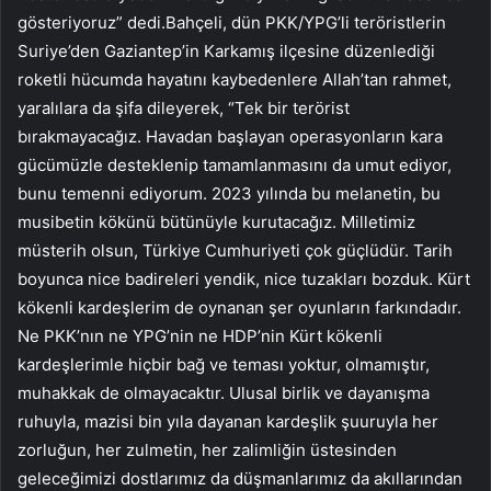
gösteriyoruz” dedi.Bahçeli, dün PKK/YPG’li teröristlerin
Suriye’den Gaziantep’in Karkamış ilçesine düzenlediği
roketli hücumda hayatını kaybedenlere Allah’tan rahmet,
yaralılara da şifa dileyerek, “Tek bir terörist
bırakmayacağız. Havadan başlayan operasyonların kara
gücümüzle desteklenip tamamlanmasını da umut ediyor,
bunu temenni ediyorum. 2023 yılında bu melanetin, bu
musibetin kökünü bütünüyle kurutacağız. Milletimiz
müsterih olsun, Türkiye Cumhuriyeti çok güçlüdür. Tarih
boyunca nice badireleri yendik, nice tuzakları bozduk. Kürt
kökenli kardeşlerim de oynanan şer oyunların farkındadır.
Ne PKK’nın ne YPG’nin ne HDP’nin Kürt kökenli
kardeşlerimle hiçbir bağ ve teması yoktur, olmamıştır,
muhakkak de olmayacaktır. Ulusal birlik ve dayanışma
ruhuyla, mazisi bin yıla dayanan kardeşlik şuuruyla her
zorluğun, her zulmetin, her zalimliğin üstesinden
geleceğimizi dostlarımız da düşmanlarımız da akıllarından