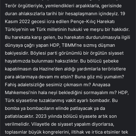
Terör örgütleriyle, yemlendikleri arpalıklarla, gerisinde
duran ahlaksızlarla tarihi bir hesaplaşmanın içindeyiz. 19
Kasım 2022 gecesi icra edilen Pençe-Kılıç Harekatı
Türkiye’nin ve Türk milletinin hukuki ve meşru bir hakkıdır.
Bu harekata karşı gelen, bu harekatın durdurulmasıyla ilgili
dünyaya çağrı yapan HDP, TBMM’ne sızmış düşman
bakiyesidir. Böylesi parti görünümlü bir örgütün siyaset
hayatımızda bulunması haksızlıktır. Bu bölücü şebeke
kapatılmasın da Hazine’den aldığı yardımlarla teröristlere
para aktarmaya devam mı etsin? Buna göz mü yumalım?
Fahiş adaletsizliğe sesimiz çıkmasın mı? Anayasa
Mahkemesi’nin hala neyi beklediğini sormayalım mı? HDP,
Türk siyasetine tuzaklanmış vakit ayarlı bombadır. Bu
bomba ya bombacıların elinde patlayacak ya da
patlatılacaktır. 2023 yılında bölücü siyasete artık son
verilmelidir. Vilayetle de siyaset yapalım diyorlarsa,
toplasınlar büyük kongrelerini, iltihak ve irtica etsinler tek