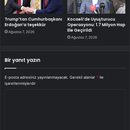
Trump’tan Cumhurbaşkanı
Kocaeli’de Uyuşturucu
Erdoğan’a teşekkür
Operasyonu: 1.7 Milyon Hap
Ele Geçirildi
Ağustos 7, 2026
Ağustos 7, 2026
Bir yanıt yazın
E-posta adresiniz yayınlanmayacak.
Gerekli alanlar
*
ile
işaretlenmişlerdir
Y
o
r
u
m