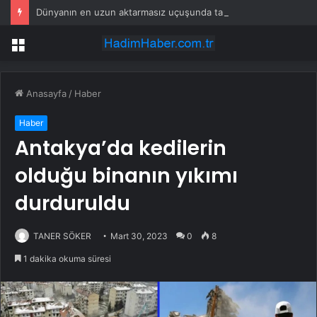
Dünyanın en uzun aktarmasız uçuşunda tarihi rekor: 24 saatten fazla havada kaldılar
Menü
Anasayfa
/
Haber
Haber
Antakya’da kedilerin
olduğu binanın yıkımı
durduruldu
TANER SÖKER
Mart 30, 2023
0
8
1 dakika okuma süresi