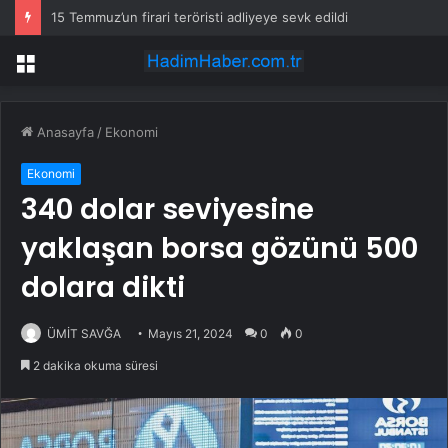
15 Temmuz’un firari teröristi adliyeye sevk edildi
Menü
Anasayfa
/
Ekonomi
Ekonomi
340 dolar seviyesine
yaklaşan borsa gözünü 500
dolara dikti
ÜMİT SAVĞA
Mayıs 21, 2024
0
0
2 dakika okuma süresi