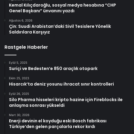
Kemal Kılıçdaroğlu, sosyal medya hesabına “CHP
Genel Başkanı” ünvanını yazdı
Ağustos 6, 2026
Çin: Suudi Arabistan’daki Sivil Tesislere Yönelik
Saldırılara Karşıyız
Rastgele Haberler
Eylül 5, 2025
Suriçi ve Bedesten’e 850 araçlık otopark
Ekim 25, 2023
Hisarcık’ta deniz yosunu ihracat sınır kontrolleri
Eylül 26, 2025
Silo Pharma hisseleri kripto hazine için Fireblocks ile
anlaşma sonrası yükseldi
Mart 30, 2026
Enerji devinin el koyduğu eski Bosch fabrikası
Türkiye’den gelen parçalarla rekor kırdı