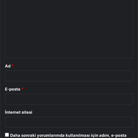
Y
o
r
u
m
*
Ad
*
E-posta
*
İnternet sitesi
Daha sonraki yorumlarımda kullanılması için adım, e-posta