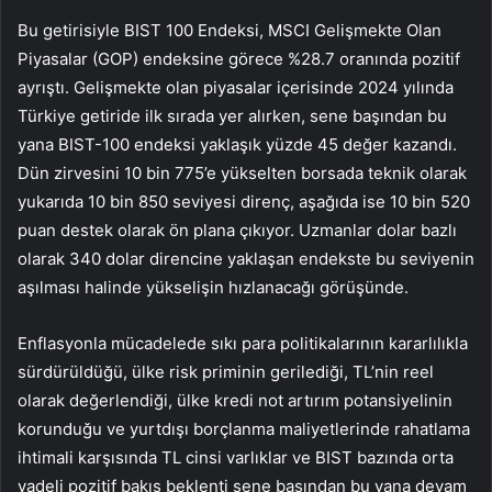
Bu getirisiyle BIST 100 Endeksi, MSCI Gelişmekte Olan
Piyasalar (GOP) endeksine görece %28.7 oranında pozitif
ayrıştı. Gelişmekte olan piyasalar içerisinde 2024 yılında
Türkiye getiride ilk sırada yer alırken, sene başından bu
yana BIST-100 endeksi yaklaşık yüzde 45 değer kazandı.
Dün zirvesini 10 bin 775’e yükselten borsada teknik olarak
yukarıda 10 bin 850 seviyesi direnç, aşağıda ise 10 bin 520
puan destek olarak ön plana çıkıyor. Uzmanlar dolar bazlı
olarak 340 dolar direncine yaklaşan endekste bu seviyenin
aşılması halinde yükselişin hızlanacağı görüşünde.
Enflasyonla mücadelede sıkı para politikalarının kararlılıkla
sürdürüldüğü, ülke risk priminin gerilediği, TL’nin reel
olarak değerlendiği, ülke kredi not artırım potansiyelinin
korunduğu ve yurtdışı borçlanma maliyetlerinde rahatlama
ihtimali karşısında TL cinsi varlıklar ve BIST bazında orta
vadeli pozitif bakış beklenti sene başından bu yana devam