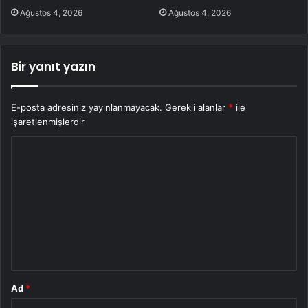
Ağustos 4, 2026
Ağustos 4, 2026
Bir yanıt yazın
E-posta adresiniz yayınlanmayacak.
Gerekli alanlar
*
ile
işaretlenmişlerdir
Y
o
r
u
m
*
Ad
*