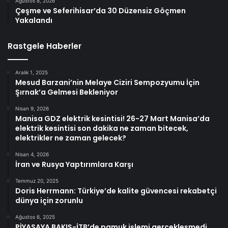
Ağustos 8, 2026
Çeşme ve Seferihisar’da 30 Düzensiz Göçmen
Yakalandı
Rastgele Haberler
Aralık 1, 2025
Mesud Barzani’nin Melaye Ciziri Sempozyumu İçin
Şırnak’a Gelmesi Bekleniyor
Nisan 9, 2026
Manisa GDZ elektrik kesintisi! 26-27 Mart Manisa’da
elektrik kesintisi son dakika ne zaman bitecek,
elektrikler ne zaman gelecek?
Nisan 4, 2026
İran ve Rusya Yaptırımlara Karşı
Temmuz 20, 2025
Doris Herrmann: Türkiye’de kalite güvencesi rekabetçi
dünya için zorunlu
Ağustos 6, 2025
PİYASAYA BAKIŞ-İTB’de pamuk işlemi gerçekleşmedi