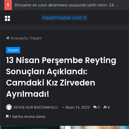
Dünyanın en uzun aktarmasız uçuşunda tarihi rekor: 24 saatten fazla havada kaldılar
Menü
Anasayfa
/
Yaşam
Yaşam
13 Nisan Perşembe Reyting
Sonuçları Açıklandı:
Camdaki Kız Zirveden
Ayrılmadı!
SEVDE NUR BOSTANKOLU
Nisan 14, 2023
0
8
1 dakika okuma süresi