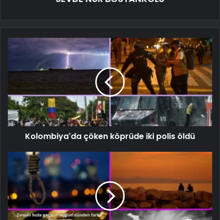
Kolombiya'da çöken köprüde iki polis öldü