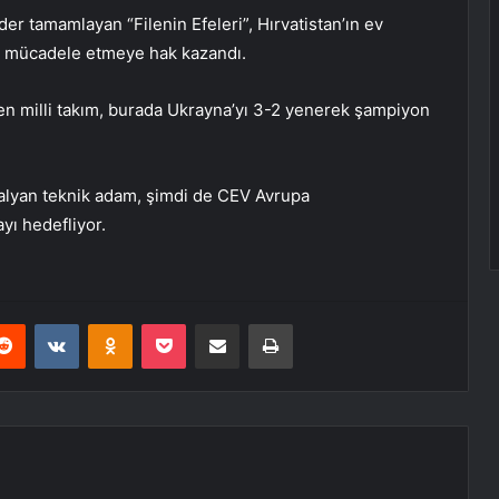
der tamamlayan “Filenin Efeleri”, Hırvatistan’ın ev
da mücadele etmeye hak kazandı.
len milli takım, burada Ukrayna’yı 3-2 yenerek şampiyon
İtalyan teknik adam, şimdi de CEV Avrupa
yı hedefliyor.
erest
Reddit
VKontakte
Odnoklassniki
Pocket
E-Posta ile paylaş
Yazdır