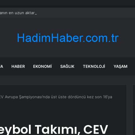
nın en uzun aktarmasız uçuşunda tarihi rekor: 24 saatten fazla havada k
FA
HABER
EKONOMI
SAĞLIK
TEKNOLOJI
YAŞAM
 CEV Avrupa Şampiyonası’nda üst üste dördüncü kez son 16’ya
leybol Takımı, CEV