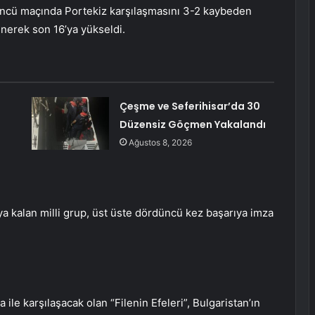
üncü maçında Portekiz karşılaşmasını 3-2 kaybeden
yenerek son 16’ya yükseldi.
Çeşme ve Seferihisar’da 30
Düzensiz Göçmen Yakalandı
Ağustos 8, 2026
ya kalan milli grup, üst üste dördüncü kez başarıya imza
le karşılaşacak olan “Filenin Efeleri”, Bulgaristan’ın