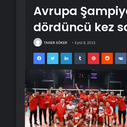
Avrupa Şampiyo
dördüncü kez so
TANER SÖKER
Eylül 8, 2023
Facebook
Twitter
LinkedIn
Tumblr
Pinterest
Reddit