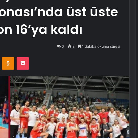
nası’nda üst üste
n 16’ya kaldı
0
8
1 dakika okuma süresi
VKontakte
Odnoklassniki
Pocket