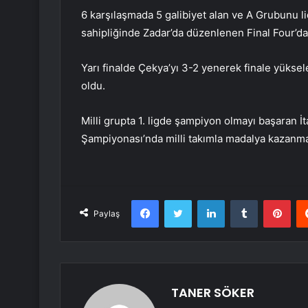
6 karşılaşmada 5 galibiyet alan ve A Grubunu li
sahipliğinde Zadar’da düzenlenen Final Four’
Yarı finalde Çekya’yı 3-2 yenerek finale yükse
oldu.
Milli grupta 1. ligde şampiyon olmayı başaran 
Şampiyonası’nda milli takımla madalya kazanma
Facebook
Twitter
LinkedIn
Tumblr
Pint
Paylaş
TANER SÖKER