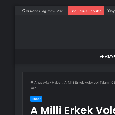
Dünya
Cumartesi, Ağustos 8 2026
Son Dakika Haberleri
ANASAY
Anasayfa
/
Haber
/
A Milli Erkek Voleybol Takımı,
kaldı
Haber
A Milli Erkek Vo